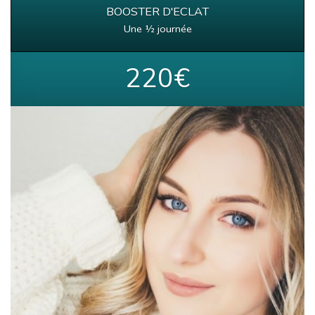
BOOSTER D'ECLAT
Une ½ journée
220€